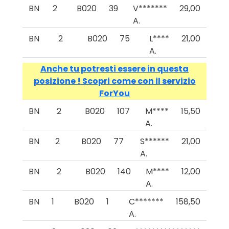
BN
2
B020
39
V*******
29,00
A.
BN
2
B020
75
L****
21,00
A.
Anche tu potresti essere in questa
posizione ! Scopri come con il servizio
ForYou
BN
2
B020
107
M****
15,50
A.
BN
2
B020
77
S******
21,00
A.
BN
2
B020
140
M****
12,00
A.
BN
1
B020
1
C*******
158,50
A.