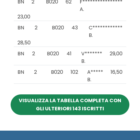
BN
2
B020
62
F****************
A.
23,00
BN
2
B020
43
C************
B.
28,50
BN
2
B020
41
V*******
29,00
B.
BN
2
B020
102
A*****
16,50
B.
VISUALIZZA LA TABELLA COMPLETA CON
GLI ULTERIORI 143 ISCRITTI