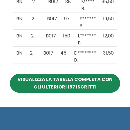
BN
2
B017
38
M****
35,50
B.
BN
2
B017
97
F******
19,50
B.
BN
2
B017
150
L*******
12,00
B.
BN
2
B017
45
D********
31,50
B.
VISUALIZZA LA TABELLA COMPLETA CON
GLI ULTERIORI 157 ISCRITTI