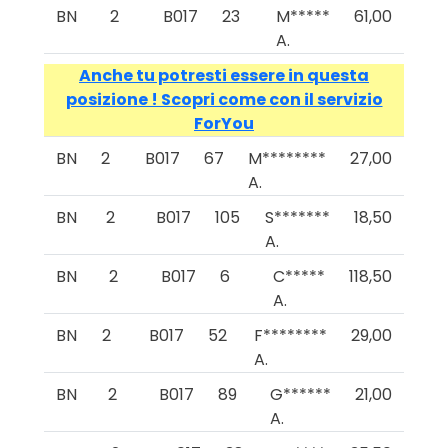
BN
2
B017
23
M*****
61,00
A.
Anche tu potresti essere in questa
posizione ! Scopri come con il servizio
ForYou
BN
2
B017
67
M********
27,00
A.
BN
2
B017
105
S*******
18,50
A.
BN
2
B017
6
C*****
118,50
A.
BN
2
B017
52
F********
29,00
A.
BN
2
B017
89
G******
21,00
A.