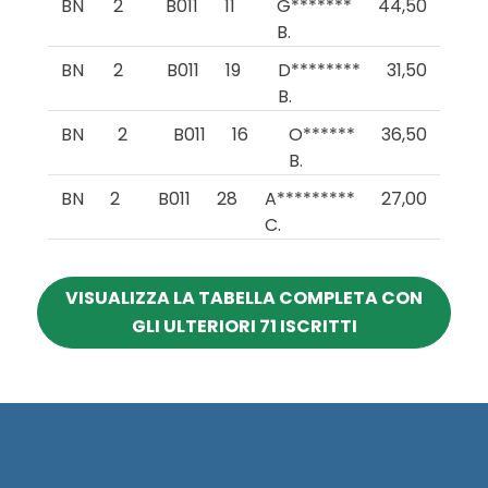
BN
2
B011
11
G*******
44,50
B.
BN
2
B011
19
D********
31,50
B.
BN
2
B011
16
O******
36,50
B.
BN
2
B011
28
A*********
27,00
C.
VISUALIZZA LA TABELLA COMPLETA CON
GLI ULTERIORI 71 ISCRITTI