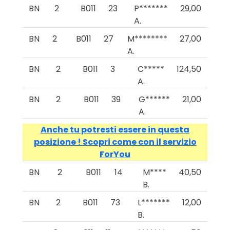
BN
2
B011
23
P*******
29,00
A.
BN
2
B011
27
M********
27,00
A.
BN
2
B011
3
C*****
124,50
A.
BN
2
B011
39
G******
21,00
A.
Anche tu potresti essere in questa
posizione ! Scopri come con il servizio
ForYou
BN
2
B011
14
M****
40,50
B.
BN
2
B011
73
L*******
12,00
B.