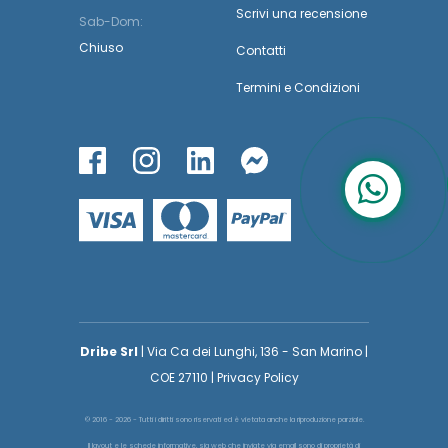
Scrivi una recensione
Sab-Dom:
Chiuso
Contatti
Termini
e
Condizioni
Dribe Srl
| Via Ca dei Lunghi, 136 - San Marino |
COE 27110 | Privacy Policy
© 2016 - 2026 - Tutti i diritti sono riservati ed è vietata anche la riproduzione parziale.
Il layout e le schede informative, sia web che inviate via email sono di proprietà di