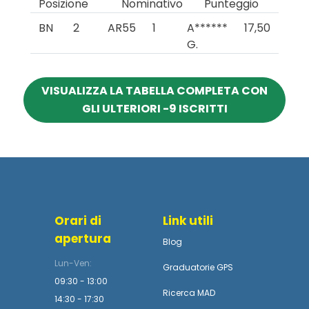
Posizione
Nominativo
Punteggio
BN
2
AR55
1
A******
17,50
G.
VISUALIZZA LA TABELLA COMPLETA CON
GLI ULTERIORI -9 ISCRITTI
Orari di
Link utili
apertura
Blog
Lun-Ven:
Graduatorie GPS
09:30 - 13:00
Ricerca MAD
14:30 - 17:30