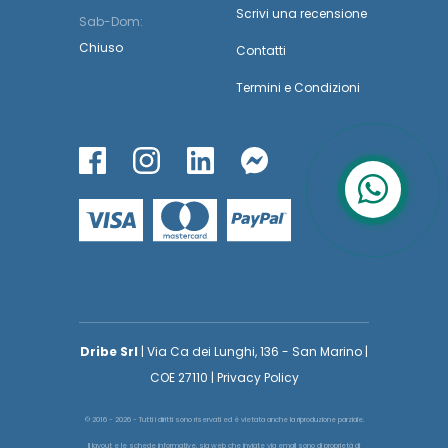
Scrivi una recensione
Sab-Dom:
Chiuso
Contatti
Termini
e
Condizioni
Dribe Srl
| Via Ca dei Lunghi, 136 - San Marino |
COE 27110 | Privacy Policy
© 2016 - 2026 - Tutti i diritti sono riservati ed è vietata anche la riproduzione parziale.
Il layout e le schede informative, sia web che inviate via email sono di proprietà di