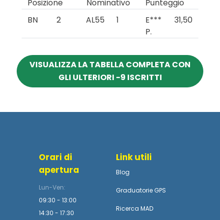
Posizione
Nominativo
Punteggio
BN
2
AL55
1
E***
31,50
P.
VISUALIZZA LA TABELLA COMPLETA CON
GLI ULTERIORI -9 ISCRITTI
Orari di
Link utili
apertura
Blog
Lun-Ven:
Graduatorie GPS
09:30 - 13:00
Ricerca MAD
14:30 - 17:30