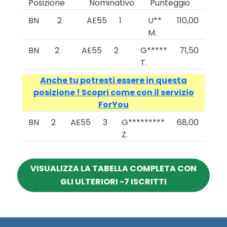
Posizione
Nominativo
Punteggio
BN
2
AE55
1
U**
110,00
M.
BN
2
AE55
2
G*****
71,50
T.
Anche tu potresti essere in questa
posizione ! Scopri come con il servizio
ForYou
BN
2
AE55
3
G*********
68,00
Z.
VISUALIZZA LA TABELLA COMPLETA CON
GLI ULTERIORI -7 ISCRITTI