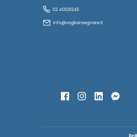
02 40031245
info@voglioinsegnare.it
Dri