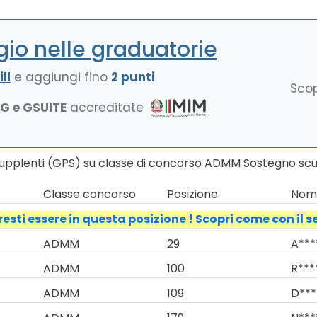
io nelle graduatorie
ll
e aggiungi fino
2 punti
Scop
NG e GSUITE
accreditate
 Supplenti (GPS) su classe di concorso ADMM Sostegno scu
Classe concorso
Posizione
Nomi
esti essere in questa posizione ! Scopri come con il s
ADMM
29
A***
ADMM
100
R***
ADMM
109
D***