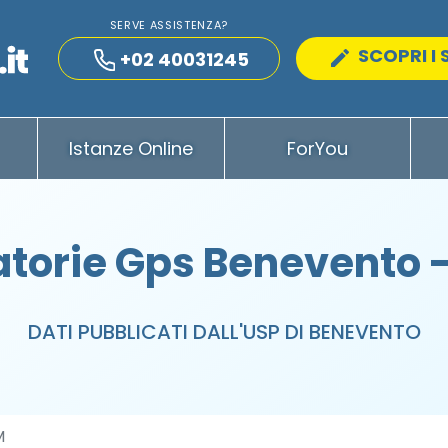
SERVE ASSISTENZA?
SCOPRI I 
+02 40031245
Istanze Online
ForYou
torie Gps Benevento
DATI PUBBLICATI DALL'USP DI BENEVENTO
M