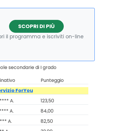
SCOPRI DI PIÙ
ri il programma e iscriviti on-line
ole secondarie di I grado
nativo
Punteggio
ervizio ForYou
**** A.
123,50
**** A.
84,00
*** A.
82,50