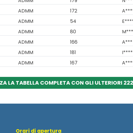
ADMM
179
N***
ADMM
172
A***
ADMM
54
E***
ADMM
80
M***
ADMM
166
A***
ADMM
181
I****
ADMM
167
A***
ZA LA TABELLA COMPLETA CON GLI ULTERIORI 222
Orari di apertura