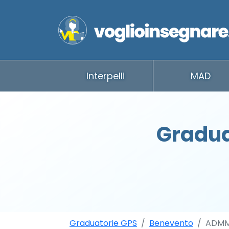
Interpelli
MAD
Gradua
Graduatorie GPS
Benevento
ADM