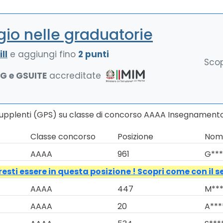
io nelle graduatorie
ll
e aggiungi fino
2 punti
Scop
NG e GSUITE
accreditate
 Supplenti (GPS) su classe di concorso AAAA Insegnament
Classe concorso
Posizione
Nomi
AAAA
961
G***
esti essere in questa posizione ! Scopri come con il s
AAAA
447
M***
AAAA
20
A***