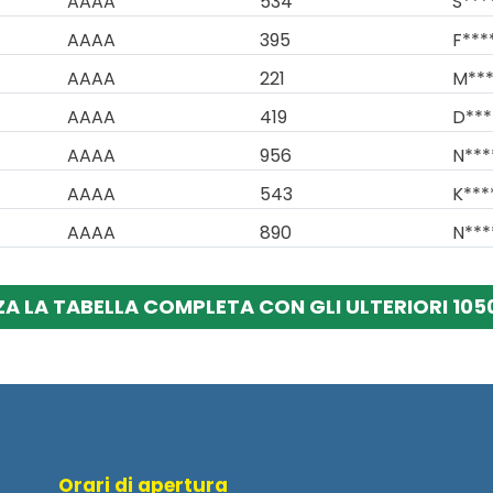
AAAA
534
S***
AAAA
395
F***
AAAA
221
M***
AAAA
419
D***
AAAA
956
N***
AAAA
543
K***
AAAA
890
N***
ZA LA TABELLA COMPLETA CON GLI ULTERIORI 1050
Orari di apertura