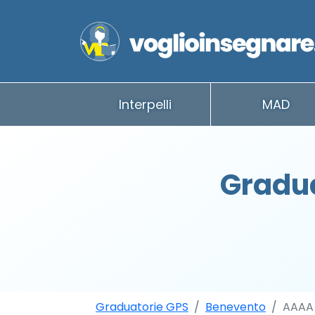
Interpelli
MAD
Gradua
Graduatorie GPS
Benevento
AAAA