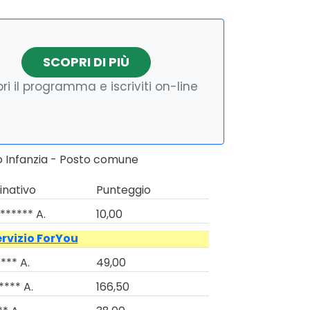
SCOPRI DI PIÙ
ri il programma e iscriviti on-line
o Infanzia - Posto comune
nativo
Punteggio
****** A.
10,00
ervizio ForYou
*** A.
49,00
**** A.
166,50