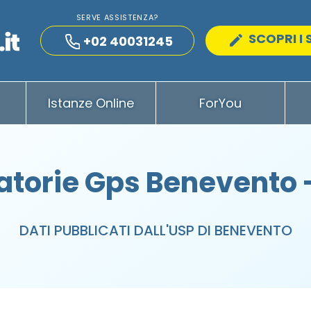
SERVE ASSISTENZA?
SCOPRI I 
+02 40031245
Istanze Online
ForYou
torie Gps Benevento
DATI PUBBLICATI DALL'USP DI BENEVENTO