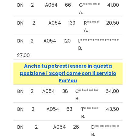
BN
2
A054
66
G*******
41,00
A.
BN
2
A054
139
R*****
20,50
A.
BN
2
A054
120
L****************
B.
27,00
Anche tu potresti essere in questa
posizione ! Scopri come con il servizio
ForYou
BN
2
A054
38
C********
64,00
B.
BN
2
A054
63
T******
43,50
B.
BN
2
A054
26
D**********
B.