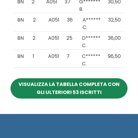
BN
2
A051
37
G*******
30,50
B.
BN
2
A051
36
A******
32,50
C.
BN
2
A051
25
D******
36,00
C.
BN
1
A051
7
C******
96,50
C.
VISUALIZZA LA TABELLA COMPLETA CON
GLI ULTERIORI 53 ISCRITTI