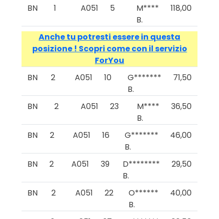
BN
1
A051
5
M****
118,00
B.
Anche tu potresti essere in questa
posizione ! Scopri come con il servizio
ForYou
BN
2
A051
10
G*******
71,50
B.
BN
2
A051
23
M****
36,50
B.
BN
2
A051
16
G*******
46,00
B.
BN
2
A051
39
D********
29,50
B.
BN
2
A051
22
O******
40,00
B.