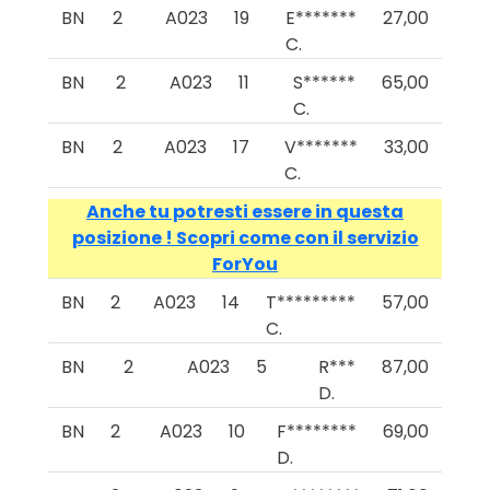
BN
2
A023
19
E*******
27,00
C.
BN
2
A023
11
S******
65,00
C.
BN
2
A023
17
V*******
33,00
C.
Anche tu potresti essere in questa
posizione ! Scopri come con il servizio
ForYou
BN
2
A023
14
T*********
57,00
C.
BN
2
A023
5
R***
87,00
D.
BN
2
A023
10
F********
69,00
D.