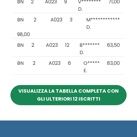
BN
2
A023
9
V********
71,00
D.
BN
2
A023
3
M************
D.
98,00
BN
2
A023
12
B*******
63,50
D.
BN
2
A023
6
O*****
83,00
E.
VISUALIZZA LA TABELLA COMPLETA CON
GLI ULTERIORI 12 ISCRITTI