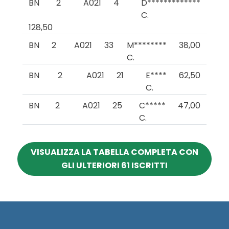
BN
2
A021
4
D*************
C.
128,50
BN
2
A021
33
M********
38,00
C.
BN
2
A021
21
E****
62,50
C.
BN
2
A021
25
C*****
47,00
C.
VISUALIZZA LA TABELLA COMPLETA CON
GLI ULTERIORI 61 ISCRITTI