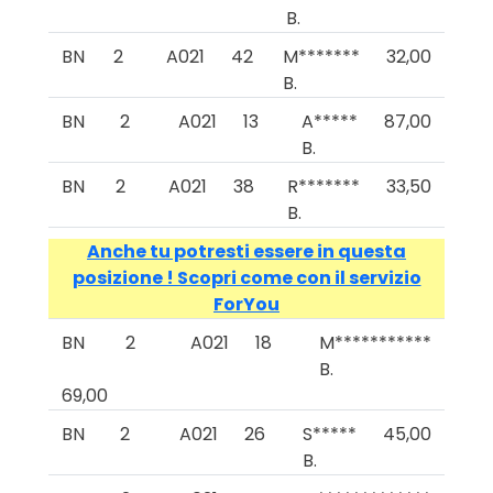
B.
BN
2
A021
42
M*******
32,00
B.
BN
2
A021
13
A*****
87,00
B.
BN
2
A021
38
R*******
33,50
B.
Anche tu potresti essere in questa
posizione ! Scopri come con il servizio
ForYou
BN
2
A021
18
M***********
B.
69,00
BN
2
A021
26
S*****
45,00
B.