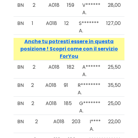
BN
2
A018
159
V******
28,00
A.
BN
1
A018
12
S*******
127,00
A.
Anche tu potresti essere in questa
posizione ! Scopri come con il servizio
ForYou
BN
2
A018
182
A******
25,50
A.
BN
2
A018
91
R********
35,50
A.
BN
2
A018
185
G*******
25,00
A.
BN
2
A018
203
I****
22,00
A.