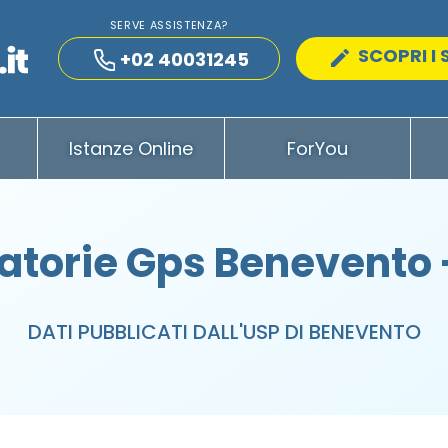
SERVE ASSISTENZA?
SCOPRI I 
+02 40031245
Istanze Online
ForYou
atorie Gps Benevento 
DATI PUBBLICATI DALL'USP DI BENEVENTO