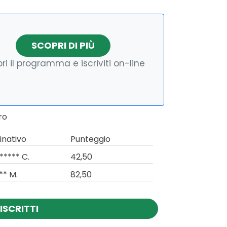
SCOPRI DI PIÙ
ri il programma e iscriviti on-line
ro
nativo
Punteggio
***** C.
42,50
** M.
82,50
ISCRITTI