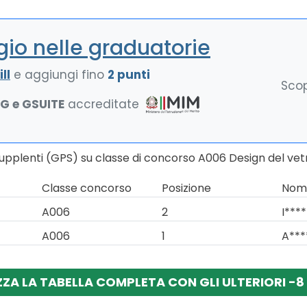
io nelle graduatorie
ll
e aggiungi fino
2 punti
Scop
NG e GSUITE
accreditate
Supplenti (GPS) su classe di concorso A006 Design del vet
Classe concorso
Posizione
Nomi
A006
2
I****
A006
1
A***
ZZA LA TABELLA COMPLETA CON GLI ULTERIORI -8 