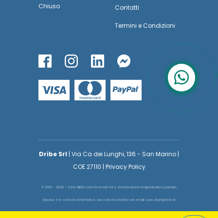
Chiuso
Contatti
Termini
e
Condizioni
Dribe Srl
| Via Ca dei Lunghi, 136 - San Marino |
COE 27110 | Privacy Policy
© 2016 - 2026 - Tutti i diritti sono riservati ed è vietata anche la riproduzione parziale.
Il layout e le schede informative, sia web che inviate via email sono di proprietà di
voglioinsegnare.it pertanto è fatto assoluto divieto replicare o copiare parte del layout