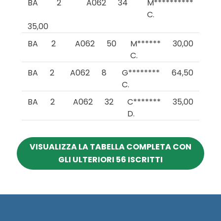
BA
2
A062
34
M**********
C.
35,00
BA
2
A062
50
M******
30,00
C.
BA
2
A062
8
G********
64,50
C.
BA
2
A062
32
C*******
35,00
D.
VISUALIZZA LA TABELLA COMPLETA CON
GLI ULTERIORI 56 ISCRITTI