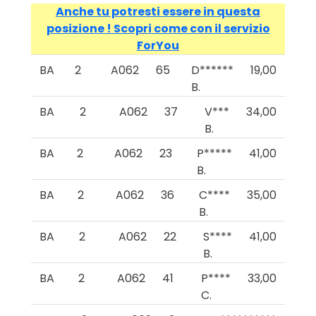
Anche tu potresti essere in questa
posizione ! Scopri come con il servizio
ForYou
BA
2
A062
65
D******
19,00
B.
BA
2
A062
37
V***
34,00
B.
BA
2
A062
23
P*****
41,00
B.
BA
2
A062
36
C****
35,00
B.
BA
2
A062
22
S****
41,00
B.
BA
2
A062
41
P****
33,00
C.