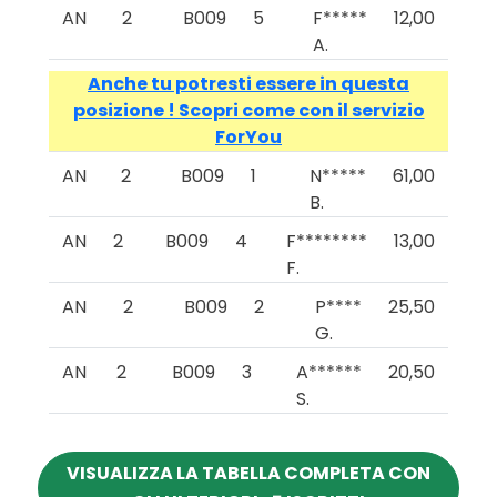
AN
2
B009
5
F*****
12,00
A.
Anche tu potresti essere in questa
posizione ! Scopri come con il servizio
ForYou
AN
2
B009
1
N*****
61,00
B.
AN
2
B009
4
F********
13,00
F.
AN
2
B009
2
P****
25,50
G.
AN
2
B009
3
A******
20,50
S.
VISUALIZZA LA TABELLA COMPLETA CON