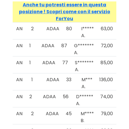
Anche tu potresti essere in questa
posizione ! Scopri come con il servizio
ForYou
AN
2
ADAA
80
I*****
63,00
A.
AN
1
ADAA
87
G*******
72,00
A.
AN
1
ADAA
77
S*******
85,00
A.
AN
1
ADAA
33
M***
136,00
A.
AN
2
ADAA
56
D******
74,00
A.
AN
2
ADAA
45
M****
79,00
B.