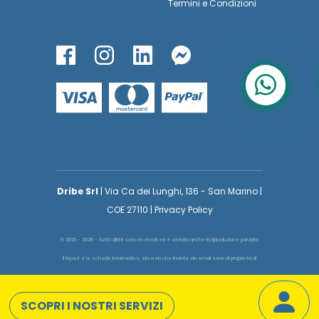
Termini
e
Condizioni
Dribe Srl
| Via Ca dei Lunghi, 136 - San Marino |
COE 27110 | Privacy Policy
© 2016 - 2026 - Tutti i diritti sono riservati ed è vietata anche la riproduzione parziale.
Il layout e le schede informative, sia web che inviate via email sono di proprietà di
voglioinsegnare.it pertanto è fatto assoluto divieto replicare o copiare parte del layout
e dei contenuti
SCOPRI I NOSTRI SERVIZI