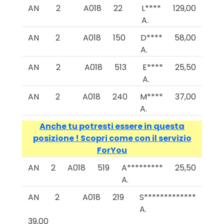
AN
2
A018
22
L****
129,00
A.
AN
2
A018
150
D****
58,00
A.
AN
2
A018
513
E****
25,50
A.
AN
2
A018
240
M****
37,00
A.
Anche tu potresti essere in questa
posizione ! Scopri come con il servizio
ForYou
AN
2
A018
519
A*********
25,50
A.
AN
2
A018
219
S*************
A.
39,00