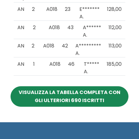
AN
2
A018
23
E*******
128,00
A.
AN
2
A018
43
A******
112,00
A.
AN
2
A018
42
A*********
113,00
A.
AN
1
A018
46
T*****
185,00
A.
VISUALIZZA LA TABELLA COMPLETA CON
GLI ULTERIORI 690 ISCRITTI