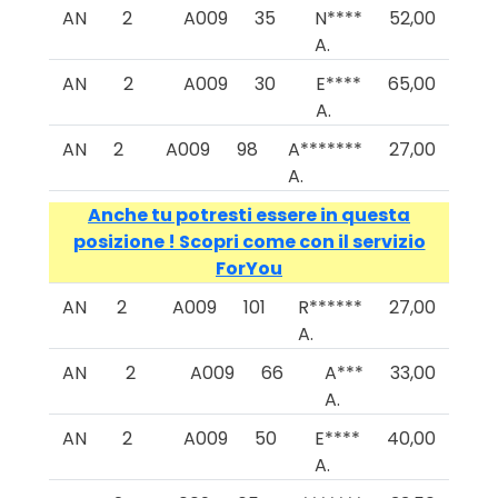
AN
2
A009
35
N****
52,00
A.
AN
2
A009
30
E****
65,00
A.
AN
2
A009
98
A*******
27,00
A.
Anche tu potresti essere in questa
posizione ! Scopri come con il servizio
ForYou
AN
2
A009
101
R******
27,00
A.
AN
2
A009
66
A***
33,00
A.
AN
2
A009
50
E****
40,00
A.