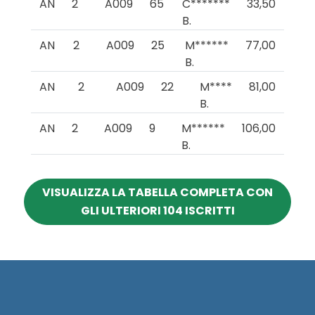
AN
2
A009
65
C*******
33,50
B.
AN
2
A009
25
M******
77,00
B.
AN
2
A009
22
M****
81,00
B.
AN
2
A009
9
M******
106,00
B.
VISUALIZZA LA TABELLA COMPLETA CON
GLI ULTERIORI 104 ISCRITTI