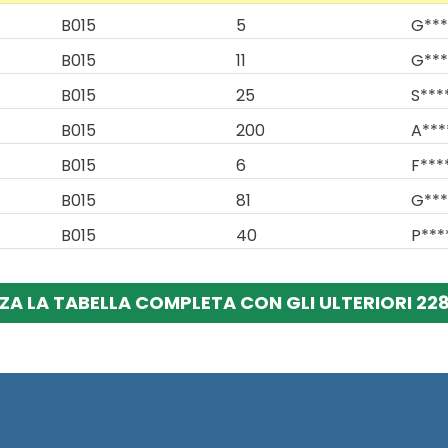
B015
5
G***
B015
11
G***
B015
25
S***
B015
200
A***
B015
6
F***
B015
81
G***
B015
40
P***
ZA LA TABELLA COMPLETA CON GLI ULTERIORI 228