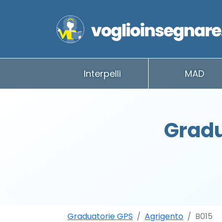
Interpelli
MAD
Gradu
Graduatorie GPS
Agrigento
B015