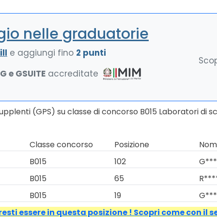
io nelle graduatorie
ll
e aggiungi fino
2 punti
Scop
NG e GSUITE
accreditate
upplenti (GPS) su classe di concorso B015 Laboratori di s
Classe concorso
Posizione
Nomi
B015
102
G***
B015
65
R***
B015
19
G***
esti essere in questa posizione ! Scopri come con il s