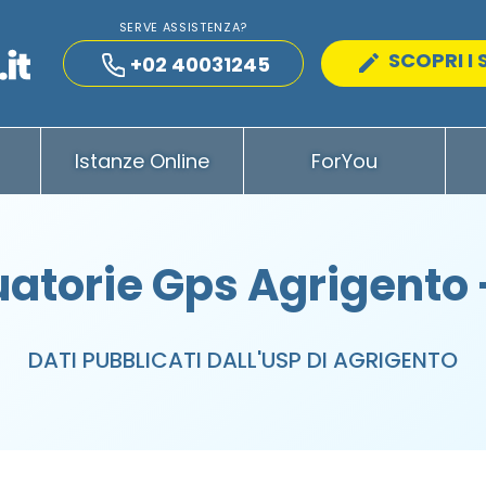
SERVE ASSISTENZA?
SCOPRI I 
+02 40031245
Istanze Online
ForYou
atorie Gps Agrigento 
DATI PUBBLICATI DALL'USP DI AGRIGENTO