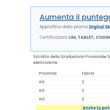
Aumenta il puntegg
Approfitta della promo
Digital Ski
Certificazioni
LIM, TABLET, CODI
Estratto della Graduatoria Provinciale S
elettroniche
Provincia
Fascia
AG
2
AG
2
AG
2
Anche tu potr