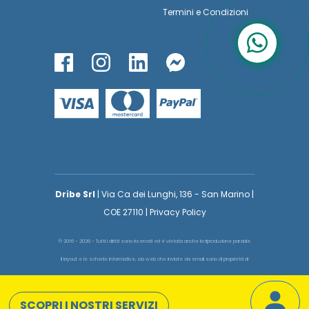
Termini
e
Condizioni
Dribe Srl
| Via Ca dei Lunghi, 136 - San Marino |
COE 27110 | Privacy Policy
© 2016 - 2026 - Tutti i diritti sono riservati ed è vietata anche la riproduzione parziale.
Il layout e le schede informative, sia web che inviate via email sono di proprietà di
voglioinsegnare.it pertanto è fatto assoluto divieto replicare o copiare parte del layout
e dei contenuti
SCOPRI I NOSTRI SERVIZI