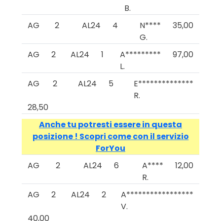
B.
AG
2
AL24
4
N****
35,00
G.
AG
2
AL24
1
A*********
97,00
L.
AG
2
AL24
5
E**************
R.
28,50
Anche tu potresti essere in questa
posizione ! Scopri come con il servizio
ForYou
AG
2
AL24
6
A****
12,00
R.
AG
2
AL24
2
A*****************
V.
40,00