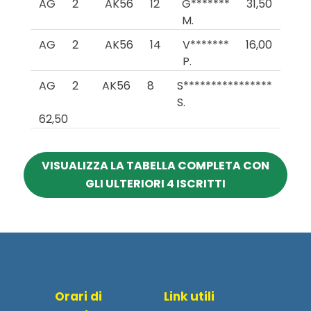
AG
2
AK56
12
G*******
31,50
M.
AG
2
AK56
14
V*******
16,00
P.
AG
2
AK56
8
S****************
S.
62,50
VISUALIZZA LA TABELLA COMPLETA CON
GLI ULTERIORI 4 ISCRITTI
Orari di
Link utili