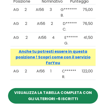
Posizione
Nominativo
Punteggio
AG
2
AI56
3
G*******
75,00
B.
AG
2
AI56
2
D******
76,50
C.
AG
2
AI56
4
E******
41,50
G.
Anche tu potresti essere in questa
posizione ! Scopri come con il servizio
ForYou
AG
2
AI56
1
C******
122,00
R.
VISUALIZZA LA TABELLA COMPLETA CON
GLI ULTERIORI -6 ISCRITTI