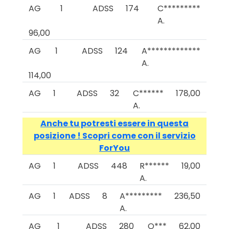
AG
1
ADSS
174
C*********
A.
96,00
AG
1
ADSS
124
A*************
A.
114,00
AG
1
ADSS
32
C******
178,00
A.
Anche tu potresti essere in questa
posizione ! Scopri come con il servizio
ForYou
AG
1
ADSS
448
R******
19,00
A.
AG
1
ADSS
8
A*********
236,50
A.
AG
1
ADSS
280
O***
62,00