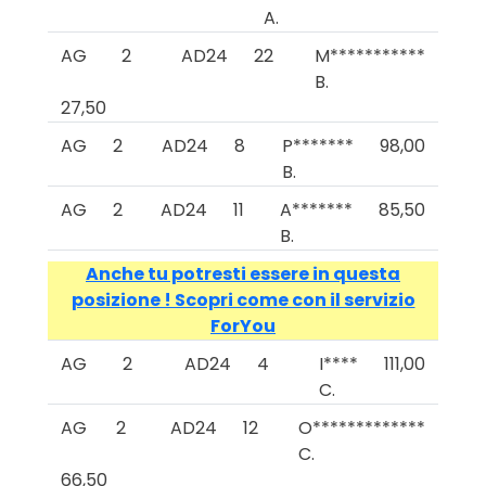
A.
AG
2
AD24
22
M***********
B.
27,50
AG
2
AD24
8
P*******
98,00
B.
AG
2
AD24
11
A*******
85,50
B.
Anche tu potresti essere in questa
posizione ! Scopri come con il servizio
ForYou
AG
2
AD24
4
I****
111,00
C.
AG
2
AD24
12
O*************
C.
66,50