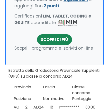
aggiungi fino
2 punti
Certificazioni
LIM, TABLET, CODING e
GSUITE
accreditate
SCOPRI DI PIÙ
Scopri il programma e iscriviti on-line
Estratto della Graduatoria Provinciale Supplenti
(GPS) su classe di concorso AD24
Provincia
Fascia
Classe
concorso
Posizione
Nominativo
Punteggio
AG
2
AD24
18
I**********
33,00