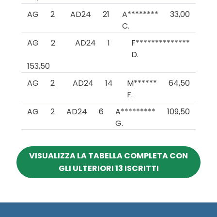
AG
2
AD24
21
A********
33,00
C.
AG
2
AD24
1
F**************
D.
153,50
AG
2
AD24
14
M******
64,50
F.
AG
2
AD24
6
A*********
109,50
G.
VISUALIZZA LA TABELLA COMPLETA CON
GLI ULTERIORI 13 ISCRITTI