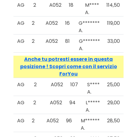
AG
2
A052
18
M****
114,50
A.
AG
2
A052
16
G*******
119,00
A.
AG
2
A052
81
G*******
33,00
A.
Anche tu potresti essere in questa
posizione ! Scopri come con il servizio
ForYou
AG
2
A052
107
S****
25,00
A.
AG
2
A052
94
L*****
29,00
A.
AG
2
A052
96
M******
28,50
A.