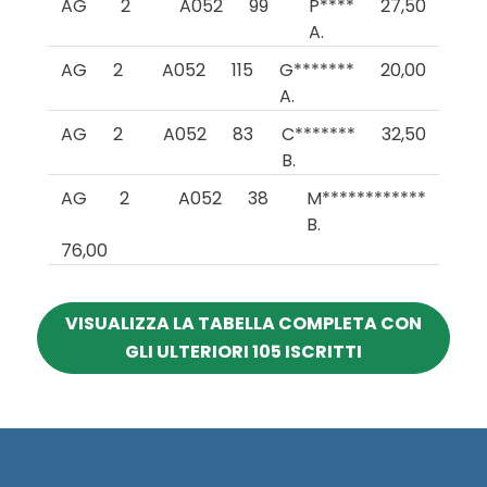
AG
2
A052
99
P****
27,50
A.
AG
2
A052
115
G*******
20,00
A.
AG
2
A052
83
C*******
32,50
B.
AG
2
A052
38
M************
B.
76,00
VISUALIZZA LA TABELLA COMPLETA CON
GLI ULTERIORI 105 ISCRITTI