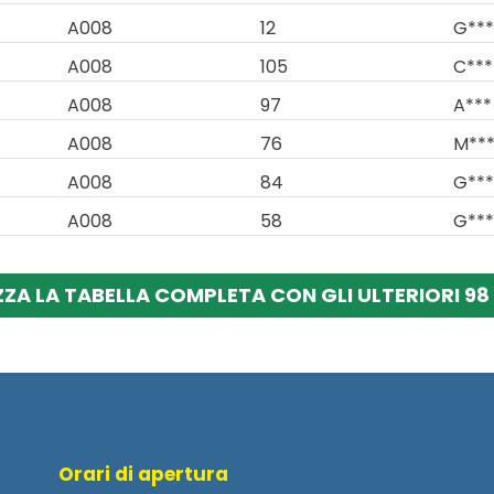
A008
12
G***
A008
105
C***
A008
97
A***
A008
76
M***
A008
84
G***
A008
58
G***
ZZA LA TABELLA COMPLETA CON GLI ULTERIORI 98 
Orari di apertura