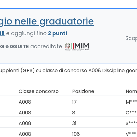
io nelle graduatorie
ll
e aggiungi fino
2 punti
Scop
NG e GSUITE
accreditate
Supplenti (GPS) su classe di concorso A008 Discipline geo
Classe concorso
Posizione
Nomi
A008
17
M***
A008
8
C***
A008
31
S***
A008
106
V***