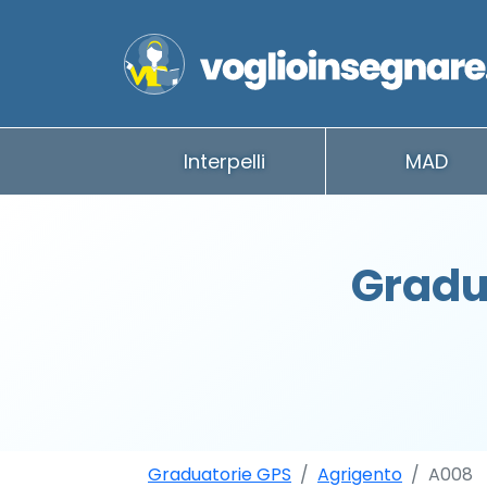
Interpelli
MAD
Gradu
Graduatorie GPS
Agrigento
A008