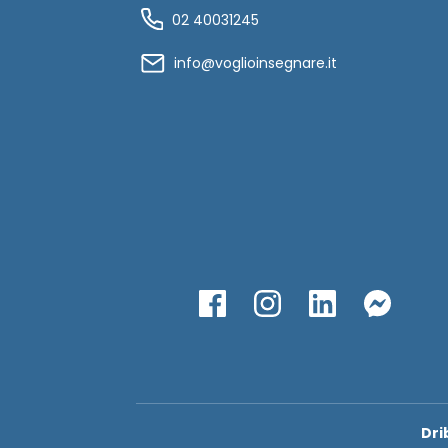
02 40031245
info@voglioinsegnare.it
Dri