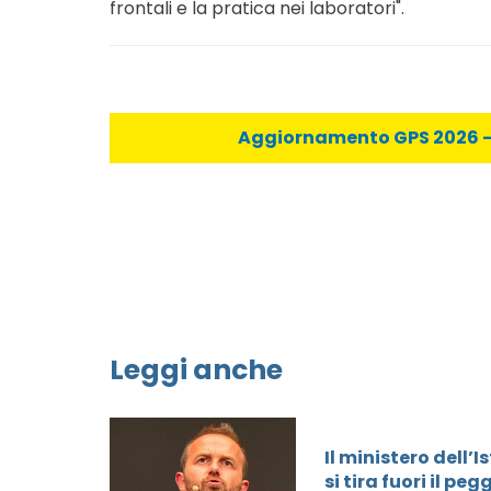
frontali e la pratica nei laboratori".
Aggiornamento GPS 2026 - C
Leggi anche
Il ministero dell’
si tira fuori il pe