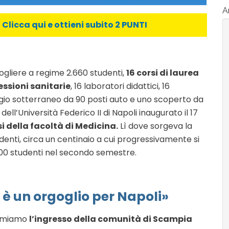
Ar
licca qui e ottieni subito 2 PUNTI
ogliere a regime 2.660 studenti,
16 corsi di laurea
essioni sanitarie
, 16 laboratori didattici, 16
gio sotterraneo da 90 posti auto e uno scoperto da
ell’Università Federico II di Napoli inaugurato il 17
si della facoltà di Medicina.
Lì dove sorgeva la
tudenti, circa un centinaio a cui progressivamente si
 800 studenti nel secondo semestre.
o è un orgoglio per Napoli»
lamiamo
l’ingresso della comunità di Scampia