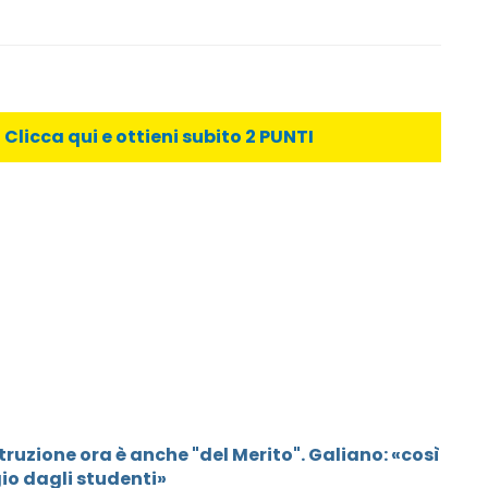
licca qui e ottieni subito 2 PUNTI
Istruzione ora è anche "del Merito". Galiano: «così
ggio dagli studenti»