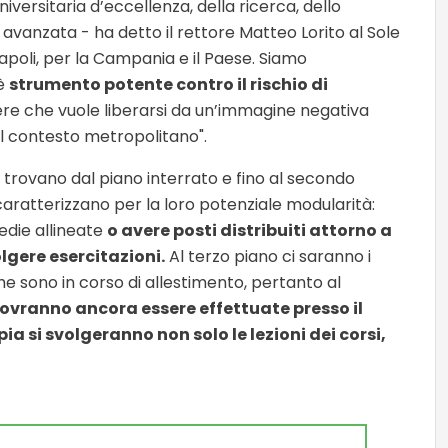
niversitaria d’eccellenza, della ricerca, dello
avanzata - ha detto il rettore Matteo Lorito al Sole
apoli, per la Campania e il Paese. Siamo
 è
strumento potente contro il rischio di
ere che vuole liberarsi da un’immagine negativa
el contesto metropolitano".
e si trovano dal piano interrato e fino al secondo
caratterizzano per la loro potenziale modularità:
edie allineate
o avere posti distribuiti attorno a
lgere esercitazioni.
Al terzo piano ci saranno i
 che sono in corso di allestimento, pertanto al
 dovranno ancora essere effettuate presso il
pia si svolgeranno non solo le lezioni dei corsi,