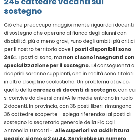
246 cattedre vacanti sul
sostegno
Ciò che preoccupa maggiormente riguarda i docenti
di sostegno che operano al fianco degli alunni con
disabilità, più o meno gravi, «uno degli ambiti più critici
per il nostro territorio dove
i posti disponibili sono
246
». I posti ci sono, ma
non ci sono insegnanti con
specializzazione per il sostegno.
Di conseguenza a
ricoprirli saranno supplenti, che in realtà sono titolati
in altre discipline scolastiche. Un problema atavico,
quello della
carenza di docenti di sostegno
, con cui
si convive da diversi anni.«Alle medie entrano in ruolo
2 docenti, in provincia, con 38 posti liberi: rimangono
36 cattedre scoperte - spiega riferendosi ai posti di
sostegno la segretaria generale della Flc Cgil
Antonella Turcatti -.
Alle superiori va addirittura
peggio: siamo a 2 su 44. Servirebbe un numero