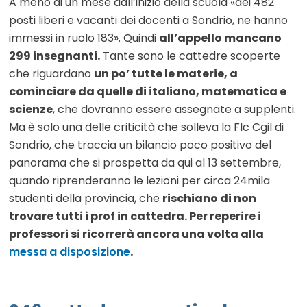
A meno di un mese dall’inizio della scuola «dei 482
posti liberi e vacanti dei docenti a Sondrio, ne hanno
immessi in ruolo 183». Quindi
all’appello mancano
299 insegnanti.
Tante sono le cattedre scoperte
che riguardano
un po’ tutte le materie, a
cominciare da quelle di italiano, matematica e
scienze
, che dovranno essere assegnate a supplenti.
Ma è solo una delle criticità che solleva la Flc Cgil di
Sondrio, che traccia un bilancio poco positivo del
panorama che si prospetta da qui al 13 settembre,
quando riprenderanno le lezioni per circa 24mila
studenti della provincia, che
rischiano di non
trovare tutti i prof in cattedra. Per reperire i
professori si ricorrerà ancora una volta alla
messa a disposizione
.