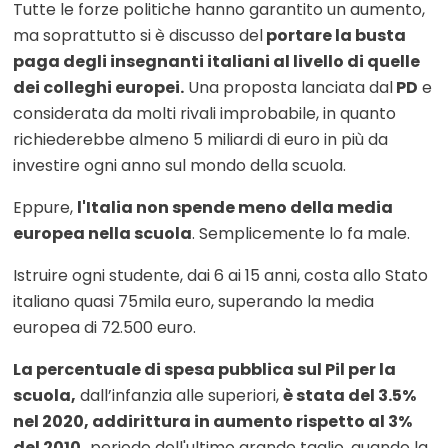
Tutte le forze politiche hanno garantito un aumento,
ma soprattutto si è discusso del
portare la busta
paga degli insegnanti italiani al livello di quelle
dei colleghi europei.
Una proposta lanciata dal
PD
e
considerata da molti rivali improbabile, in quanto
richiederebbe almeno 5 miliardi di euro in più da
investire ogni anno sul mondo della scuola.
Eppure,
l'Italia non spende meno della media
europea nella scuola
. Semplicemente lo fa male.
Istruire ogni studente, dai 6 ai 15 anni, costa allo Stato
italiano quasi 75mila euro, superando la media
europea di 72.500 euro.
La percentuale di spesa pubblica sul Pil per la
scuola,
dall’infanzia alle superiori,
è stata del 3.5%
nel 2020, addirittura in aumento rispetto al 3%
del 2010,
periodo dell'ultimo grande taglio, quando la