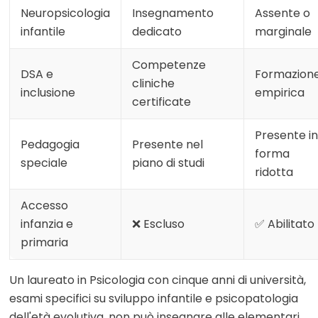
Neuropsicologia
Insegnamento
Assente o
infantile
dedicato
marginale
Competenze
DSA e
Formazion
cliniche
inclusione
empirica
certificate
Presente in
Pedagogia
Presente nel
forma
speciale
piano di studi
ridotta
Accesso
infanzia e
❌ Escluso
✅ Abilitato
primaria
Un laureato in Psicologia con cinque anni di università,
esami specifici su sviluppo infantile e psicopatologia
dell'età evolutiva, non può insegnare alle elementari.