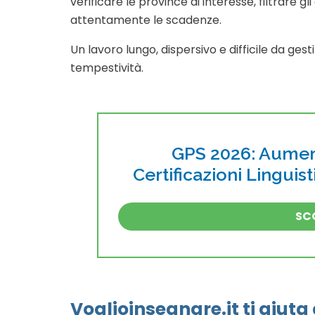
verificare le province di interesse, filtrare g
attentamente le scadenze.
Un lavoro lungo, dispersivo e difficile da ges
tempestività.
GPS 2026: Aument
Certificazioni Linguis
SCO
Voglioinsegnare.it ti aiuta 