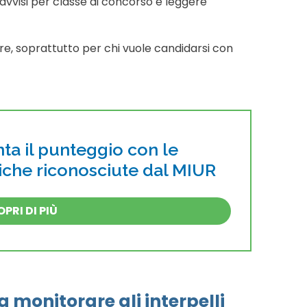
li avvisi per classe di concorso e leggere
tire, soprattutto per chi vuole candidarsi con
a il punteggio con le
tiche riconosciute dal MIUR
PRI DI PIÙ
a monitorare gli interpelli