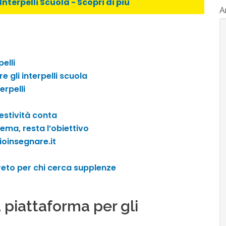
Interpelli Scuola - Scopri di più
Ar
pelli
e gli interpelli scuola
erpelli
estività conta
tema, resta l’obiettivo
glioinsegnare.it
reto per chi cerca supplenze
a piattaforma per gli