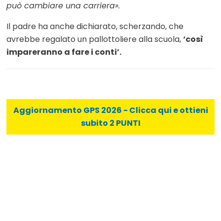
può cambiare una carriera».
Il padre ha anche dichiarato, scherzando, che
avrebbe regalato un pallottoliere alla scuola,
‘così
impareranno a fare i conti’.
Aggiornamento GPS 2026 - Clicca qui e ottieni
subito 2 PUNTI