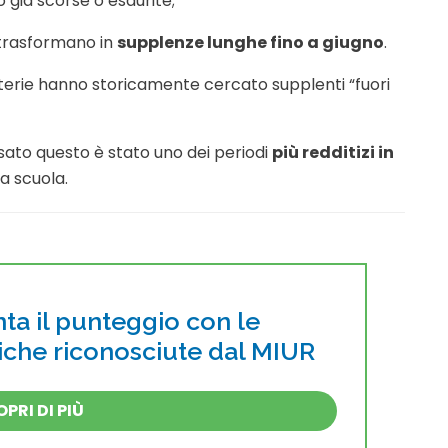
o già scorse o esaurite;
i trasformano in
supplenze lunghe fino a giugno
.
terie hanno storicamente cercato supplenti “fuori
ssato questo è stato uno dei periodi
più redditizi in
a scuola.
a il punteggio con le
tiche riconosciute dal MIUR
PRI DI PIÙ