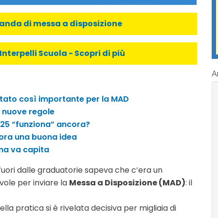
manda di messa a disposizione
Interpelli Scuola - Scopri di più
Ar
stato così importante per la MAD
e nuove regole
2025 “funziona” ancora?
cora una buona idea
ma va capita
fuori dalle graduatorie sapeva che c’era un
ole per inviare la
Messa a Disposizione (MAD)
: il
a pratica si è rivelata decisiva per migliaia di