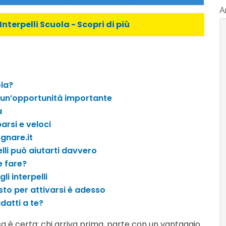
Ar
Interpelli Scuola - Scopri di più
ola?
o un’opportunità importante
a
parsi e veloci
egnare.it
lli può aiutarti davvero
e fare?
i interpelli
sto per attivarsi è adesso
adatti a te?
sa è certa: chi arriva prima, parte con un vantaggio.