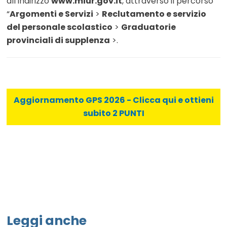
all’indirizzo
www.miur.gov.it
, attraverso il percorso
“
Argomenti e Servizi
>
Reclutamento e servizio
del personale scolastico
>
Graduatorie
provinciali di supplenza
>.
Aggiornamento GPS 2026 - Clicca qui e ottieni
subito 2 PUNTI
Leggi anche