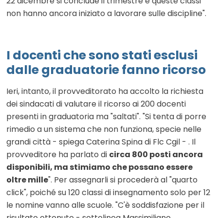
22 dicembre si conclude il trimestre e queste classi
non hanno ancora iniziato a lavorare sulle discipline".
I docenti che sono stati esclusi
dalle graduatorie fanno ricorso
Ieri, intanto, il provveditorato ha accolto la richiesta
dei sindacati di valutare il ricorso ai 200 docenti
presenti in graduatoria ma "saltati". "Si tenta di porre
rimedio a un sistema che non funziona, specie nelle
grandi città - spiega Caterina Spina di Flc Cgil - . Il
provveditore ha parlato di
circa 800 posti ancora
disponibili, ma stimiamo che possano essere
oltre mille
". Per assegnarli si procederà al "quarto
click", poiché su 120 classi di insegnamento solo per 12
le nomine vanno alle scuole. "C'è soddisfazione per il
risultato ottenuto - sottolinea Massimiliano