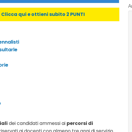
Ar
licca qui e ottieni subito 2 PUNTI
ennalisti
ultarle
orie
e
iali
dei candidati ammessi ai
percorsi di
riservati ai docenti con almeno tre anni di servizio