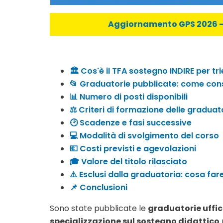
Aggiornamento GPS 2026 - C
🏛️ Cos'è il TFA sostegno INDIRE per tri
📂 Graduatorie pubblicate: come cons
📊 Numero di posti disponibili
⚖️ Criteri di formazione delle graduat
🕑 Scadenze e fasi successive
💻 Modalità di svolgimento del corso
💶 Costi previsti e agevolazioni
🎓 Valore del titolo rilasciato
⚠️ Esclusi dalla graduatoria: cosa far
📌 Conclusioni
Sono state pubblicate le
graduatorie uffic
specializzazione sul sostegno didattico