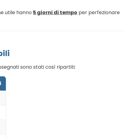
one utile hanno
5 giorni di tempo
per perfezionare
ili
ssegnati sono stati così ripartiti:
i