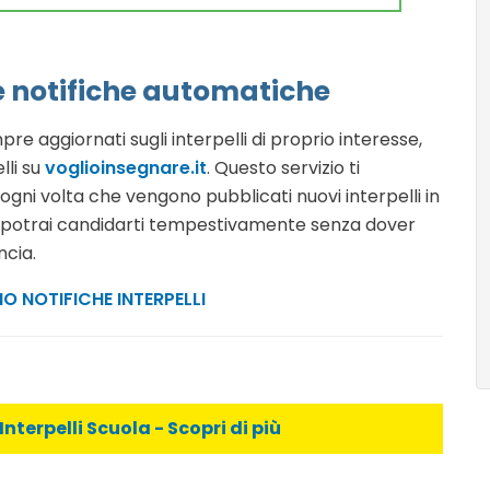
e notifiche automatiche
re aggiornati sugli interpelli di proprio interesse,
elli su
voglioinsegnare.it
. Questo servizio ti
gni volta che vengono pubblicati nuovi interpelli in
, potrai candidarti tempestivamente senza dover
ncia.
IO NOTIFICHE INTERPELLI
Interpelli Scuola - Scopri di più