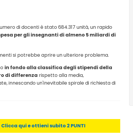
numero di docenti è stato 684.317 unità, un rapido
pesa per gli insegnanti di almeno 5 miliardi di
 aumenti si potrebbe aprire un ulteriore problema.
no
in fondo alla classifica degli stipendi della
o di differenza
rispetto alla media,
, innescando un'inevitabile spirale di richiesta di
licca qui e ottieni subito 2 PUNTI