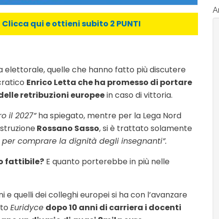
Ar
licca qui e ottieni subito 2 PUNTI
 elettorale, quelle che hanno fatto più discutere
cratico
Enrico Letta che ha promesso di portare
o delle retribuzioni europee
in caso di vittoria.
o il 2027”
ha spiegato, mentre per la Lega Nord
Istruzione
Rossano Sasso
, si è trattato solamente
er comprare la dignità degli insegnanti”.
 fattibile?
E quanto porterebbe in più nelle
ni e quelli dei colleghi europei si ha con l’avanzare
uto
Euridyce
dopo 10 anni di carriera i docenti