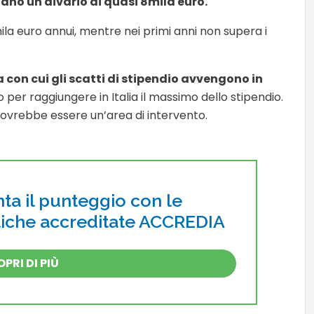
lano un divario di quasi 8mila euro.
0mila euro annui, mentre nei primi anni non supera i
 con cui gli scatti di stipendio avvengono in
ro per raggiungere in Italia il massimo dello stipendio.
vrebbe essere un’area di intervento.
a il punteggio con le
atiche accreditate ACCREDIA
PRI DI PIÙ