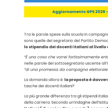
Aggiornamento GPS 2026 - C
Tra le parole spese sulla scuola in campagna
sono quelle del segretario del Partito Demo
lo stipendio dei docenti italiani al livell
“È una cosa che vorrei fortissimamente entr
nelle parole del sottosegretario uscente all’
“di una promessa da campagna elettorale p
La domanda allora è:
la proposta è davvero
tasche dei docenti italiani?
La più grande differenza tra gli stipendi italia
della carriera. Secondo un’indagine dell’istit