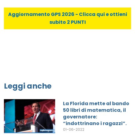
Aggiornamento GPS 2026 - Clicca qui e ottieni
subito 2 PUNTI
Leggi anche
La Florida mette al bando
50 libri di matematica, il
governatore:
“indottrinano i ragazzi”.
01-06-2022