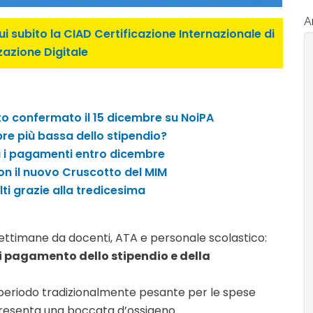
Ar
i subito la CIAD Certificazione Internazionale di
zazione Digitale
o confermato il 15 dicembre su NoiPA
re più bassa dello stipendio?
cca i pagamenti entro dicembre
on il nuovo Cruscotto del MIM
lti grazie alla tredicesima
ettimane da docenti, ATA e personale scolastico:
di pagamento dello stipendio e della
 periodo tradizionalmente pesante per le spese
ppresenta una boccata d’ossigeno.