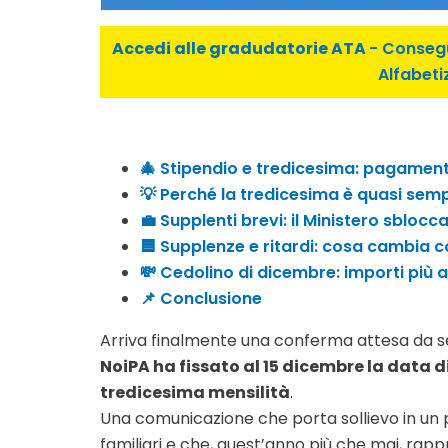
Accedi alle gradudatorie ATA
- Consegu
Alfabeti
🎄 Stipendio e tredicesima: pagament
💡 Perché la tredicesima è quasi semp
💼 Supplenti brevi: il Ministero sblo
🟦 Supplenze e ritardi: cosa cambia c
💸 Cedolino di dicembre: importi più a
📌 Conclusione
Arriva finalmente una conferma attesa da s
NoiPA ha fissato al 15 dicembre la data 
tredicesima mensilità
.
Una comunicazione che porta sollievo in un
familiari e che, quest’anno più che mai, ra