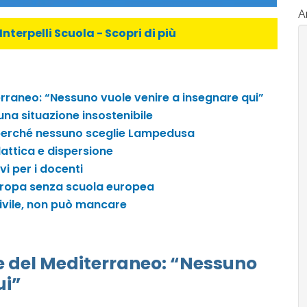
Ar
Interpelli Scuola - Scopri di più
terraneo: “Nessuno vuole venire a insegnare qui”
 una situazione insostenibile
i: perché nessuno sceglie Lampedusa
dattica e dispersione
vi per i docenti
Europa senza scuola europea
civile, non può mancare
re del Mediterraneo: “Nessuno
ui”