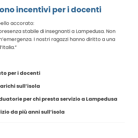
ono incentivi per i docenti
pello accorato:
presenza stabile di insegnanti a Lampedusa. Non
emergenza. I nostri ragazzi hanno diritto a una
talia.”
to per i docenti
richi sull’isola
raduatorie per chi presta servizio a Lampedusa
zio da più anni sull’isola