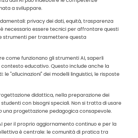
nza dall'AI può indebolire le competenze
amata a sviluppare.
ndamentali: privacy dei dati, equità, trasparenza
n è necessario essere tecnici per affrontare questi
e strumenti per trasmettere questa
e come funzionano gli strumenti AI, saperli
 contesto educativo. Questo include anche la
 le "allucinazioni" dei modelli linguistici, le risposte
progettazione didattica, nella preparazione dei
 studenti con bisogni speciali. Non si tratta di usare
o
una progettazione pedagogica consapevole.
AI per il proprio aggiornamento continuo e per la
llettiva è centrale: le comunità di pratica tra