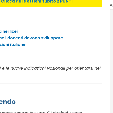
licca qui e ottieni subito 2 PUNTI
Ar
 nei licei
he i docenti devono sviluppare
ioni italiane
 e le nuove Indicazioni Nazionali per orientarsi nel
vendo
e — spesso senza bussare. Gli studenti usano