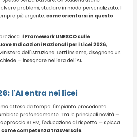
isolvere problemi, studiare in modo personalizzato. I
sempre più urgente:
come orientarsi in questo
reziosa: il
Framework UNESCO sulle
uove Indicazioni Nazionali per i Licei 2026
,
istero dell'Istruzione. Letti insieme, disegnano un
chiede — insegnare nell'era dell'AI.
: l'AI entra nei licei
orma attesa da tempo: l'impianto precedente
 cambiato profondamente. Tra le principali novità —
o approccio STEM, l'educazione al rispetto — spicca
ale come competenza trasversale
.