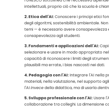
l'UNESCO sottolinea che l'eccessiva dipende
intellettuali, proprio ciò che la scuola è chi
2. Etica dell'AI:
Conoscere i principi etici fo
degli algoritmi, sostenibilità ambientale. No
temi — è necessario avere consapevolezza 
consapevolezza agli studenti.
3. Fondamenti e applicazioni dell'AI:
Capir
selezionare e usare in modo appropriato nel
capacità di riconoscere i limiti degli strumenti:
plausibili ma errate, i bias nascosti nei dati.
4. Pedagogia con l'AI:
Integrare l'AI nella 
materiali, nella valutazione, nel supporto agli
l'AI
invece
della didattica, ma di usarla
dentr
5. Sviluppo professionale con l'AI:
Usare l'
collaborazione tra colleghi. La dimensione co