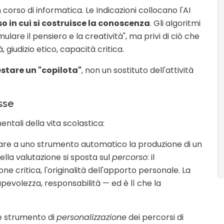
corso di informatica. Le Indicazioni collocano l'AI
o in cui si costruisce la conoscenza
. Gli algoritmi
lare il pensiero e la creatività", ma privi di ciò che
giudizio etico, capacità critica.
restare un "copilota"
, non un sostituto dell'attività
sse
ntali della vita scolastica:
re a uno strumento automatico la produzione di un
della valutazione si sposta sul
percorso
: il
ne critica, l'originalità dell'apporto personale. La
evolezza, responsabilità — ed è lì che la
e strumento di
personalizzazione
dei percorsi di