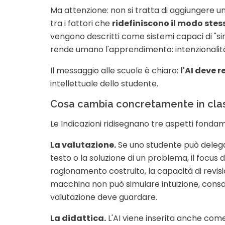
Ma attenzione: non si tratta di aggiungere un 
tra i fattori che
ridefiniscono il modo stess
vengono descritti come sistemi capaci di "simu
rende umano l'apprendimento: intenzionalità, 
Il messaggio alle scuole è chiaro:
l'AI deve 
intellettuale dello studente.
Cosa cambia concretamente in cla
Le Indicazioni ridisegnano tre aspetti fondame
La valutazione.
Se uno studente può delega
testo o la soluzione di un problema, il focus 
ragionamento costruito, la capacità di revisio
macchina non può simulare intuizione, consap
valutazione deve guardare.
La didattica.
L'AI viene inserita anche com