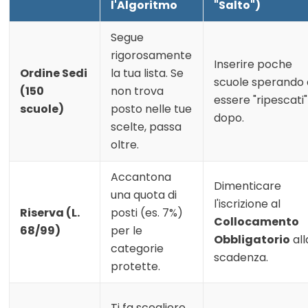
l'Algoritmo
"Salto")
Segue
rigorosamente
Inserire poche
Ordine Sedi
la tua lista. Se
scuole sperando 
(150
non trova
essere "ripescati"
scuole)
posto nelle tue
dopo.
scelte, passa
oltre.
Accantona
Dimenticare
una quota di
l'iscrizione al
Riserva (L.
posti (es. 7%)
Collocamento
68/99)
per le
Obbligatorio
all
categorie
scadenza.
protette.
Ti fa scegliere