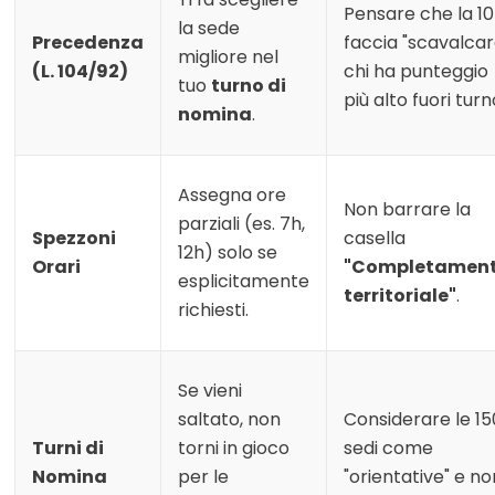
Pensare che la 1
la sede
Precedenza
faccia "scavalcar
migliore nel
(L. 104/92)
chi ha punteggio
tuo
turno di
più alto fuori turn
nomina
.
Assegna ore
Non barrare la
parziali (es. 7h,
Spezzoni
casella
12h) solo se
Orari
"Completamen
esplicitamente
territoriale"
.
richiesti.
Se vieni
saltato, non
Considerare le 15
Turni di
torni in gioco
sedi come
Nomina
per le
"orientative" e no