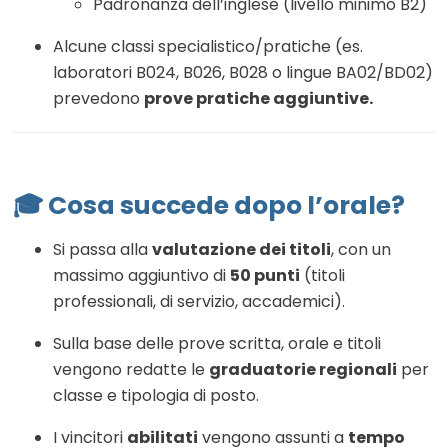
Padronanza dell’inglese (livello minimo B2)
Alcune classi specialistico/pratiche (es.
laboratori B024, B026, B028 o lingue BA02/BD02)
prevedono
prove pratiche aggiuntive.
🎓 Cosa succede dopo l’orale?
Si passa alla
valutazione dei titoli
, con un
massimo aggiuntivo di
50 punti
(titoli
professionali, di servizio, accademici)
.
Sulla base delle prove scritta, orale e titoli
vengono redatte le
graduatorie regionali
per
classe e tipologia di posto.
I vincitori
abilitati
vengono assunti a
tempo