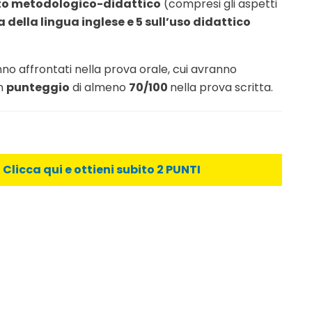
uto metodologico-didattico
(compresi gli aspetti
 della lingua inglese e 5 sull’uso didattico
nno affrontati nella prova orale, cui avranno
un
punteggio
di almeno
70/100
nella prova scritta.
licca qui e ottieni subito 2 PUNTI