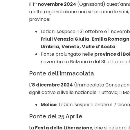
Il
1° novembre 2024
(Ognissanti) quest'anno 
molte regioni italiane non si terranno lezion
province:
Lezioni sospese il 31 ottobre e 1 novemb
Friuli Venezia Giulia, Emilia Romagn
Umbria, Veneto, Valle d’Aosta
.
Ponte prolungato nelle
province di Bo
novembre a Bolzano e dal 31 ottobre a
Ponte dell’Immacolata
L'
8 dicembre 2024
(Immacolata Concezione)
significativo a livello nazionale. Tuttavia, il 
Molise
: Lezioni sospese anche il 7 dic
Ponte del 25 Aprile
La
Festa della Liberazione
, che si celebra i