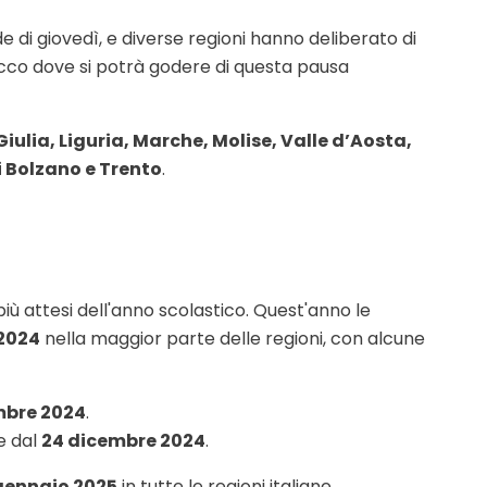
e di giovedì, e diverse regioni hanno deliberato di
Ecco dove si potrà godere di questa pausa
iulia, Liguria, Marche, Molise, Valle d’Aosta,
i Bolzano e Trento
.
ù attesi dell'anno scolastico. Quest'anno le
2024
nella maggior parte delle regioni, con alcune
mbre 2024
.
te dal
24 dicembre 2024
.
gennaio 2025
in tutte le regioni italiane.